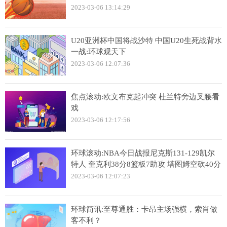
2023-03-06 13:14:29
U20亚洲杯中国将战沙特 中国U20生死战背水
一战:环球观天下
2023-03-06 12:07:36
焦点滚动:欧文布克起冲突 杜兰特旁边叉腰看
戏
2023-03-06 12:17:56
环球滚动:NBA今日战报尼克斯131-129凯尔
特人 奎克利38分8篮板7助攻 塔图姆空砍40分
2023-03-06 12:07:23
环球简讯:至尊通胜：卡昂主场强横，索肖做
客不利？