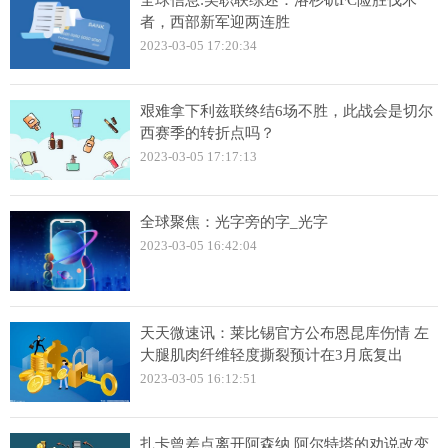
者，西部新军迎两连胜
2023-03-05 17:20:34
艰难拿下利兹联终结6场不胜，此战会是切尔
西赛季的转折点吗？
2023-03-05 17:17:13
全球聚焦：光字旁的字_光字
2023-03-05 16:42:04
天天微速讯：莱比锡官方公布恩昆库伤情 左
大腿肌肉纤维轻度撕裂预计在3月底复出
2023-03-05 16:12:51
扎卡曾差点离开阿森纳 阿尔特塔的劝说改变