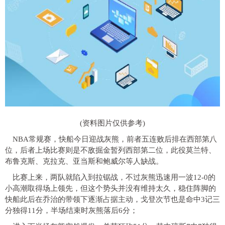
(资料图片仅供参考)
NBA常规赛，快船今日迎战灰熊，前者五连败后排在西部第八
位，后者上场比赛则是不敌掘金暂列西部第二位，此役莫兰特、
布鲁克斯、克拉克、亚当斯和鲍威尔等人缺战。
比赛上来，两队就陷入到拉锯战，不过灰熊迅速用一波12-0的
小高潮取得场上领先，但这个势头并没有维持太久，稳住阵脚的
快船此后在乔治的带领下逐渐占据主动，戈登次节也是命中3记三
分独得11分，半场结束时灰熊落后6分；