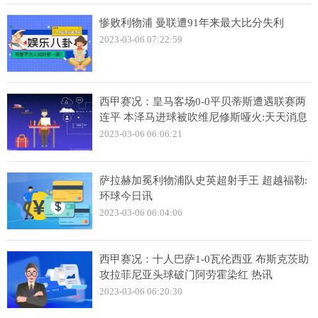
惨败利物浦 曼联遭91年来最大比分失利
2023-03-06 07:22:59
西甲赛况：皇马客场0-0平贝蒂斯遭遇联赛两
连平 本泽马进球被吹维尼修斯哑火:天天消息
2023-03-06 06:06:21
萨拉赫加冕利物浦队史英超射手王 超越福勒:
环球今日讯
2023-03-06 06:04:06
西甲赛况：十人巴萨1-0瓦伦西亚 布斯克茨助
攻拉菲尼亚头球破门阿劳霍染红 热讯
2023-03-06 06:20:30