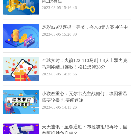
聚_快看点
2023-03-05 15:16:46
足彩029期喜提一等奖，今768元方案冲连中
2023-03-05 15:20:30
全球实时：火箭122-110马刺！8人上双力克
马刺终结11连败！格拉汉姆28分
2023-03-05 14:26:56
小联赛重心：瓦尔韦克主战如何，埃因霍温
需要轮换？:要闻速递
2023-03-05 14:13:26
天天速讯：至尊通胜：布拉加拒绝再冷，里
奥阿维胜负几何？