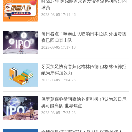
时隔37年 阿森纳首次首发没有温格执教过的
球员
2023-03-05 17:14:46
每日看点！曝泰山队取消日本拉练 外援贾德
森已回归泰山队
2023-03-05 17:17:10
牙买加足协有意归化格林伍德 但格林伍德拒
绝为牙买加效力
2023-03-05 17:04:25
保罗莫森称赞阿森纳冬窗引援 但认为若日尼
奥可能离队:世界焦点
2023-03-05 17:25:23
全球信息:美职联综述：洛杉矶FC险胜伐木