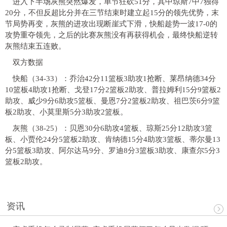
进入下半场灰熊突然爆发，单节狂砍51分，其中琼斯7中7独得
20分，不但反超比分并在三节结束时建立起15分的领先优势，末
节局势再变，灰熊的进攻出现断崖式下滑，快船趁势一波17-0的
攻势重夺领先，之后的比赛灰熊没有再获得机会，最终快船逆转
灰熊结束五连败。
双方数据
快船（34-33）：乔治42分11篮板3助攻1抢断、莱昂纳德34分
10篮板4助攻1抢断、戈登17分2篮板2助攻、普拉姆利15分9篮板2
助攻、威少9分6助攻5篮板、曼恩7分2篮板2助攻、祖巴茨6分9篮
板2助攻、小莫里斯5分3助攻2篮板。
灰熊（38-25）：贝恩30分6助攻4篮板、琼斯25分12助攻3篮
板、小贾伦24分5篮板2助攻、肯纳德15分4助攻3篮板、蒂尔曼13
分5篮板3助攻、阿尔达马9分、罗迪8分3篮板3助攻、康查尔5分3
篮板2助攻。
资讯