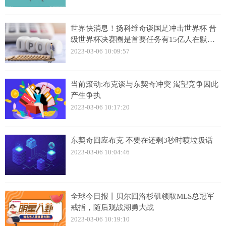
世界快消息！扬科维奇谈国足冲击世界杯 晋
级世界杯决赛圈是首要任务有15亿人在默默
关注
2023-03-06 10:09:57
当前滚动:布克谈与东契奇冲突 渴望竞争因此
产生争执
2023-03-06 10:17:20
东契奇回应布克 不要在还剩3秒时喷垃圾话
2023-03-06 10:04:46
全球今日报丨贝尔回洛杉矶领取MLS总冠军
戒指，随后观战湖勇大战
2023-03-06 10:19:10