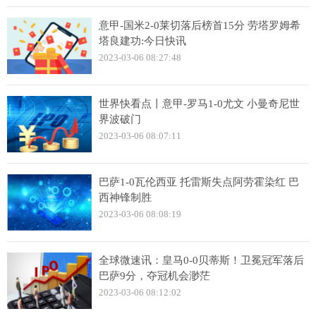
意甲-国米2-0莱切落后榜首15分 劳塔罗姆希
塔良建功:今日快讯
2023-03-06 08:27:48
世界快看点丨意甲-罗马1-0尤文 小曼奇尼世
界波破门
2023-03-06 08:07:11
巴萨1-0瓦伦西亚 托雷斯失点阿劳霍染红 巴
西神锋制胜
2023-03-06 08:08:19
全球微速讯：皇马0-0贝蒂斯！卫冕冠军落后
巴萨9分，夺冠机会渺茫
2023-03-06 08:12:02