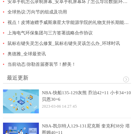
安卓手机怎么录制屏幕_安卓手机屏幕坏了怎么导出数据|环球新资讯
全球热议:万向节的组成及功用
视点！皮博迪赠予威斯康星大学能源学院的礼物支持长期能源创新
上海电气环保集团与三方签署战略合作协议
鼠标右键失灵怎么修复_鼠标右键失灵该怎么办_环球时讯
奥德雅_全球最资讯
当前动态:弥勒首届赛装节！醉美！
最近更新
NBA-快船135-129灰熊 乔治42+11 小卡34+10
贝恩30+6
2023-03-06 14:27:45
NBA-凯尔特人129-131尼克斯 奎克利38分 塔
图姆40+11