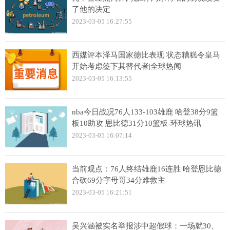
了他的决定
2023-03-05 16:27:55
西媒评本泽马国家德比表现 状态糟糕令皇马
开始考虑签下其替代者|全球热闻
2023-03-05 16:13:55
nba今日战况76人133-103雄鹿 哈登38分9篮
板10助攻 恩比德31分10篮板-环球热讯
2023-03-05 16:07:14
当前观点：76人终结雄鹿16连胜 哈登恩比德
合砍69分字母哥34分难救主
2023-03-05 16:21:51
吴兴涵被实名举报涉中超假球：一场就30、