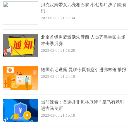
贝克汉姆带女儿亮相巴黎 小七都11岁了|最资
讯
2023-03-05 21:17:34
北京首钢男篮激活朱彦西 人员齐整重回主场
冲击季后赛
2023-03-05 21:18:29
德国名记透露 曼联今夏有意引进弗林蓬|播报
2023-03-05 21:24:18
当前速看：首选并非贝林厄姆？皇马有意引
进吉马良斯
2023-03-05 21:15:19