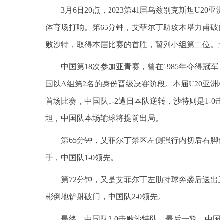
3月6日20点，2023第41届乌兹别克斯坦U
体育场打响。第65分钟，艾菲尔丁助攻木塔力甫破
败沙特，取得本届比赛的首胜，暂列小组第二位。北
中国第18次参加亚青赛，曾在1985年夺得冠
国以A组第2名的身份晋级决赛阶段。本届U20亚
首场比赛，中国队1-2遭日本队逆转，沙特则是1-
坦，中国队本场输球将提前出局。
第65分钟，艾菲尔丁禁区左侧强行内切后右
手，中国队1-0领先。
第72分钟，又是艾菲尔丁左肋持球奔袭后送
彬倒地铲射破门，中国队2-0领先。
最终，中国队2-0击败沙特队，最后一轮，