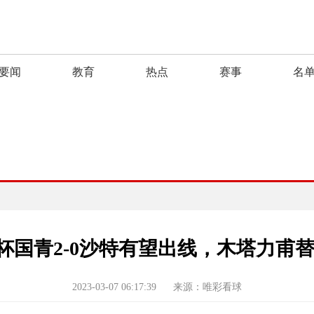
要闻
教育
热点
赛事
名
洲杯国青2-0沙特有望出线，木塔力甫
2023-03-07 06:17:39
来源：唯彩看球