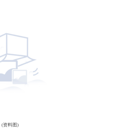
(资料图)