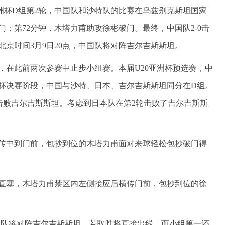
20亚洲杯D组第2轮，中国队和沙特队的比赛在乌兹别克斯坦国家
门；第72分钟，木塔力甫助攻徐彬破门。最终，中国队2-0击
京时间3月9日20点，中国队将对阵吉尔吉斯斯坦。
军，在此前两次参赛中止步小组赛。本届U20亚洲杯预选赛，中
洲杯决赛阶段，中国与沙特、日本、吉尔吉斯斯坦同分在D组。
0击败吉尔吉斯斯坦。考虑到日本队在第2轮击败了吉尔吉斯斯
脚传中到门前，包抄到位的木塔力甫面对来球轻松包抄破门得
出直塞，木塔力甫禁区内左侧接应后横传门前，包抄到位的徐
中国队将对阵吉尔吉斯斯坦，若取胜将直接出线，而小组第一还