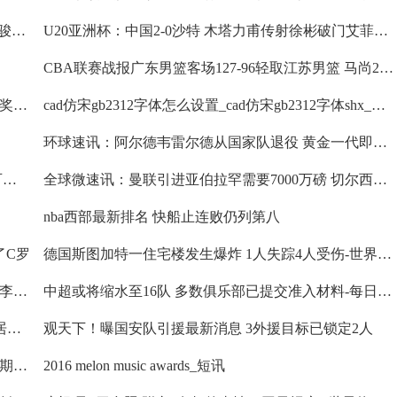
CBA联赛最新赛况广州男篮送同曦男篮五连败 陈盈骏21分皮特森24分难救主
U20亚洲杯：中国2-0沙特 木塔力甫传射徐彬破门艾菲尔丁助攻迎首胜|天天快资讯
CBA联赛战报广东男篮客场127-96轻取江苏男篮 马尚21分赵率舟空砍37分
大乐透第23024期一等奖中5注 单注最高奖金1426万 奖池6.62亿 每日观察
cad仿宋gb2312字体怎么设置_cad仿宋gb2312字体shx_世界今头条
环球速讯：阿尔德韦雷尔德从国家队退役 黄金一代即将谢幕
资讯推荐:U20亚洲杯日本获2连胜 中国不胜沙特就可提前出线
全球微速讯：曼联引进亚伯拉罕需要7000万磅 切尔西有优先回购条款
nba西部最新排名 快船止连败仍列第八
了C罗
德国斯图加特一住宅楼发生爆炸 1人失踪4人受伤-世界信息
环球快报:女篮亚洲杯27人集训名单 王思雨李梦韩旭李月汝悉数入选
中超或将缩水至16队 多数俱乐部已提交准入材料-每日热文
每日消息!英超积分榜：利物浦升至第5 曼联输球仍居第三阿森纳曼城争冠白热化
观天下！曝国安队引援最新消息 3外援目标已锁定2人
球迷愤怒！西布朗中国老板赖国传借球队500万已逾期3次
2016 melon music awards_短讯