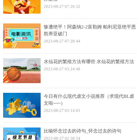
2023-08-27 07:26:32
惨遭绝平！阿森纳2-2富勒姆 帕利尼亚绝平恩
凯蒂亚破门
2023-08-27 07:28:44
水仙花的繁殖方法有哪些 水仙花的繁殖方法
2023-08-27 03:24:48
今日有什么现代虐文小说推荐（求现代BL虐
文啦~~~）
2023-08-27 03:14:01
比喻怀念过去的诗句_怀念过去的诗句
2023-08-27 02:38:54