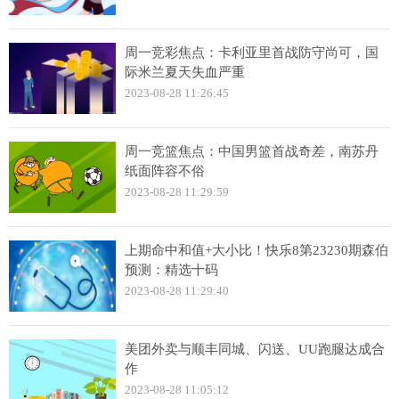
周一竞彩焦点：卡利亚里首战防守尚可，国
际米兰夏天失血严重
2023-08-28 11:26:45
周一竞篮焦点：中国男篮首战奇差，南苏丹
纸面阵容不俗
2023-08-28 11:29:59
上期命中和值+大小比！快乐8第23230期森伯
预测：精选十码
2023-08-28 11:29:40
美团外卖与顺丰同城、闪送、UU跑腿达成合
作
2023-08-28 11:05:12