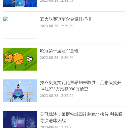
2023-08-28 12:44:53
五大联赛冠军含金量排行榜
2023-08-28 12:29:59
欧冠第一届冠军是谁
2023-08-28 12:26:56
拉齐奥尤文瓦伦里昂均未取胜，足彩头奖开
14注223万滚存996万清空
2023-08-28 12:25:52
英冠综述：莱斯特城四连胜稳坐榜首 利兹联
导演进球大战
2023-08-28 12:32:25