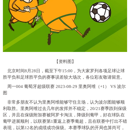
【资料图】
北京时间8月28日，截至下午15:00，为大家罗列各项足球让球
胜平负和足球胜平负的赛事误差较大场次，各位彩友敬请留意。
周一004 葡萄牙超级联赛 2023-08-29 里奥阿维（+1） VS 波尔
图
非常多朋友不认为里奥阿维能够守住主场，认为波尔图能够顺
利取胜。里奥阿维过去几年的发挥并不稳定，20/21赛季跌到保级
区，并且在保级附加赛被阿罗卡淘汰，降级到葡甲，好在球队在
葡甲进展顺利，以联赛第1重返上赛季葡超，且在联赛中打出不错
表现，以第12名的成绩成功保级。本赛季球队的开局也算尚可，