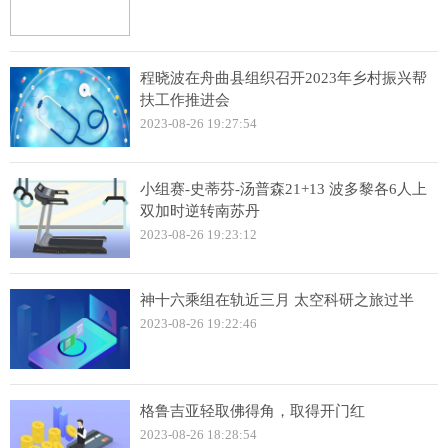
程晓波在舟曲县组织召开2023年乡村振兴帮
扶工作推进会
2023-08-26 19:27:54
小组赛-史蒂芬-汤普森21+13 波多黎各6人上
双加时逆转南苏丹
2023-08-26 19:23:12
神十六乘组在轨近三月 太空科研之旅过半
2023-08-26 19:22:46
格鲁吉亚轻取佛得角，取得开门红
2023-08-26 18:28:54