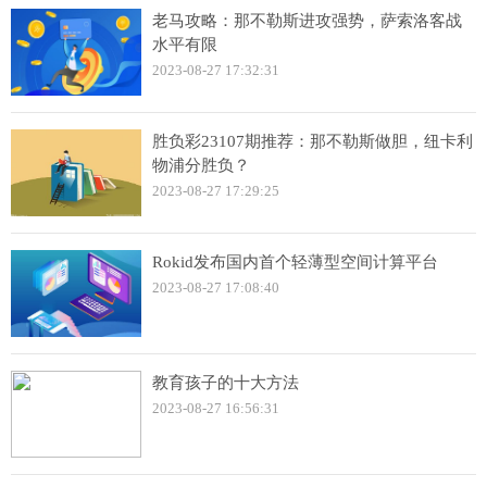
老马攻略：那不勒斯进攻强势，萨索洛客战
水平有限
2023-08-27 17:32:31
胜负彩23107期推荐：那不勒斯做胆，纽卡利
物浦分胜负？
2023-08-27 17:29:25
Rokid发布国内首个轻薄型空间计算平台
2023-08-27 17:08:40
教育孩子的十大方法
2023-08-27 16:56:31