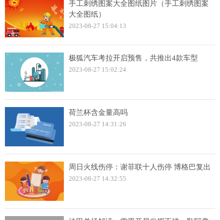
手工刺绣图案大全图纸图片（手工刺绣图案
大全图纸）
2023-08-27 15:04:13
极狐汽车考拉开启预售，共推出4款车型
2023-08-27 15:02:24
荷兰杯含金量高吗
2023-08-27 14:31:26
周日火线伤停：谢菲联十人伤停 博格巴复出
2023-08-27 14:32:55