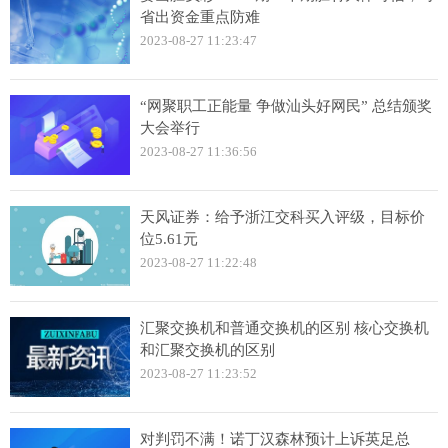
省出资金重点防难
2023-08-27 11:23:47
“网聚职工正能量 争做汕头好网民” 总结颁奖
大会举行
2023-08-27 11:36:56
天风证券：给予浙江交科买入评级，目标价
位5.61元
2023-08-27 11:22:48
汇聚交换机和普通交换机的区别 核心交换机
和汇聚交换机的区别
2023-08-27 11:23:52
对判罚不满！诺丁汉森林预计上诉英足总