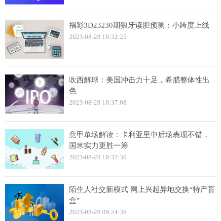
福彩3D23230期狼牙读胆预测：小跨度上线
2023-08-28 10:32:25
吹西解球：美国冲击力十足，希腊整体性出
色
2023-08-28 10:37:08
意甲单场解读：卡利亚里中后场表现不错，
国米实力更胜一筹
2023-08-28 10:37:30
陌生人社交新模式 网上兴起异地交换“特产盲
盒”
2023-08-28 09:24:36