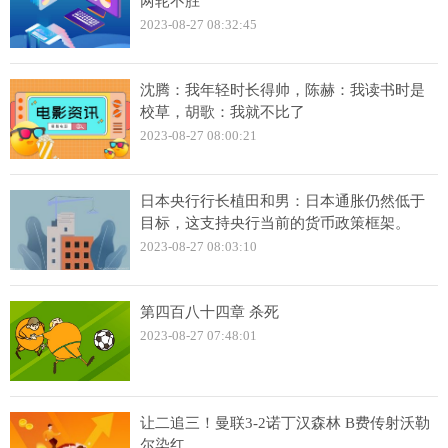
两轮不胜
2023-08-27 08:32:45
沈腾：我年轻时长得帅，陈赫：我读书时是
校草，胡歌：我就不比了
2023-08-27 08:00:21
日本央行行长植田和男：日本通胀仍然低于
目标，这支持央行当前的货币政策框架。
2023-08-27 08:03:10
第四百八十四章 杀死
2023-08-27 07:48:01
让二追三！曼联3-2诺丁汉森林 B费传射沃勒
尔染红