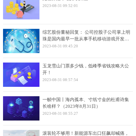
2023-08-31 09:52:01
综艺股份董秘回复： 公司控股子公司掌上明
珠是国内最早一批从事手机移动游戏开发与
运营的企业之一
2023-08-31 09:45:20
玉龙雪山门票多少钱，低峰季省钱攻略大公
开！
2023-08-31 08:57:54
一帧中国丨海内孤本、寸纸寸金的杜甫诗集
长啥样？（2023年8月31日）
2023-08-31 08:55:27
滚装轮不够用！新能源车出口狂飙却喊痛，