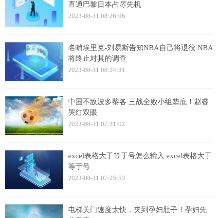
直通巴黎日本占尽先机
2023-08-31 08:26:06
名哨埃里克-刘易斯告知NBA自己将退役 NBA
将终止对其的调查
2023-08-31 08:24:31
中国不敌波多黎各 三战全败小组垫底！赵睿
哭红双眼
2023-08-31 07:31:02
excel表格大于等于号怎么输入 excel表格大于
等于号
2023-08-31 07:25:53
电梯关门速度太快，夹到孕妇肚子！孕妇先