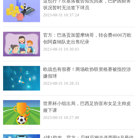
这也行？坎塞洛被告知先回家，巴萨因财务
状况暂时无法签下球员
2023-08-31 10:37:24
官方：巴洛贡加盟摩纳哥，转会费4000万欧
创阿森纳队史出售纪录
2023-08-31 10:30:03
欧战也有假赛！两场欧协联资格赛被指控涉
嫌假球
2023-08-31 10:28:33
世界杯小组出局，巴西足协宣布女足主帅皮
娅下课
2023-08-31 10:27:49
4球1助攻，官方：贝林厄姆当选西甲8月最佳