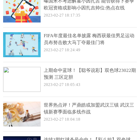
曝国米不考虑解雇小因扎吉 能否获得下赛季
欧冠资格或影响小因扎吉帅位:热点在线
2023-02-27 18:17:35
FIFA年度最佳名单披露 梅西获最佳男足运动
员布努击败大马丁夺最佳门将
2023-02-27 18:24:49
上期命中蓝球！【聪爷说彩】双色球23022期
预测 三区定胆
2023-02-27 18:05:43
世界热点评！严鼎皓或加盟武汉三镇 武汉三
镇新赛季面临多线作战
2023-02-27 18:04:18
连续3期红球杀号全中！【彩八姐】双色球