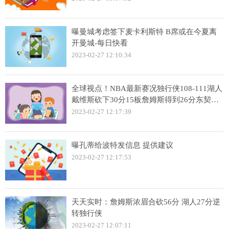
曝曼城考虑签下麦卡利斯特 B席或在今夏离
开曼城-每日快看
2023-02-27 12:10:34
全球视点！NBA最新赛况独行侠108-111湖人
戴维斯砍下30分15板詹姆斯得到26分东契奇
空砍26分
2023-02-27 12:17:39
曝孔蒂给波特发信息 提供建议
2023-02-27 12:17:53
天天实时：詹姆斯浓眉合砍56分 湖人27分逆
转独行侠
2023-02-27 12:07:11