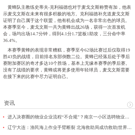
黄蜂队主教练史蒂夫-克利福德也对于麦戈文斯称赞有加，他表
示麦戈文斯在未来有很多积极的地方。克利福德补充道麦戈文斯
证明了自己属于这个联盟，他有机会成为一名非常出色的球员。
本赛季至今，麦戈文斯一共为黄蜂出战26场，获得一次首发机
会，场均出场14.7分钟，得到4.1分1.7篮板1助攻，三分命中率
36.4%。
本赛季黄蜂的表现非常糟糕，赛季至今62场比赛过后仅取得19
胜43负的战绩，目前排名东部倒数二位。黄蜂已经落后处于季后
赛附加赛区的奇才多达10个胜场，基本上无缘本赛季的季后赛。
没有了战绩的要求，黄蜂或将更多使用年轻球员，麦戈文斯需要
在接下来的比赛中尽力证明自己。
资讯
进入决赛圈的物业企业流程“不合规”？南京一小区选聘物业不是一般烦
辽宁大连：渔民海上作业手臂断裂 北海救助局成功救助|世界即时