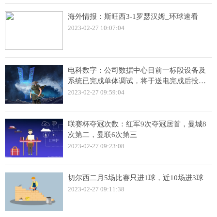
海外情报：斯旺西3-1罗瑟汉姆_环球速看
2023-02-27 10:07:04
电科数字：公司数据中心目前一标段设备及
系统已完成单体调试，将于送电完成后投入
运营:环球快看
2023-02-27 09:59:04
联赛杯夺冠次数：红军9次夺冠居首，曼城8
次第二，曼联6次第三
2023-02-27 09:23:08
切尔西二月5场比赛只进1球，近10场进3球
2023-02-27 09:11:38