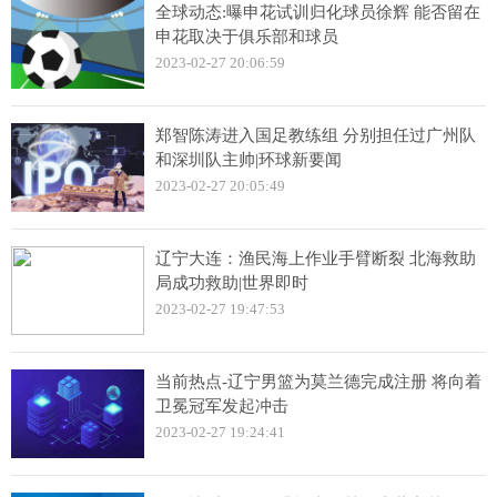
全球动态:曝申花试训归化球员徐辉 能否留在
申花取决于俱乐部和球员
2023-02-27 20:06:59
郑智陈涛进入国足教练组 分别担任过广州队
和深圳队主帅|环球新要闻
2023-02-27 20:05:49
辽宁大连：渔民海上作业手臂断裂 北海救助
局成功救助|世界即时
2023-02-27 19:47:53
当前热点-辽宁男篮为莫兰德完成注册 将向着
卫冕冠军发起冲击
2023-02-27 19:24:41