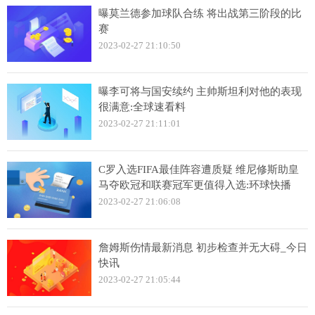
曝莫兰德参加球队合练 将出战第三阶段的比
赛
2023-02-27 21:10:50
曝李可将与国安续约 主帅斯坦利对他的表现
很满意:全球速看料
2023-02-27 21:11:01
C罗入选FIFA最佳阵容遭质疑 维尼修斯助皇
马夺欧冠和联赛冠军更值得入选:环球快播
2023-02-27 21:06:08
詹姆斯伤情最新消息 初步检查并无大碍_今日
快讯
2023-02-27 21:05:44