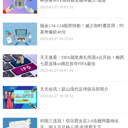
杯决赛MVP加持获奖概率极大:报道
2023-02-27 16:03:52
掘金134-124险胜快船！威少加时遭弃用，约
基奇爆砍40分
2023-02-27 16:23:01
天天速看：FIFA颁奖典礼明晨4点开始！梅西
七星连珠or姆总首夺FIFA最佳
2023-02-27 16:07:41
天天短讯！蔚山现代足球俱乐部简介
2023-02-27 16:18:52
剑指三连冠！切尔西女足2-0击败阿森纳女
足，闯入足总杯八强:全球观天下