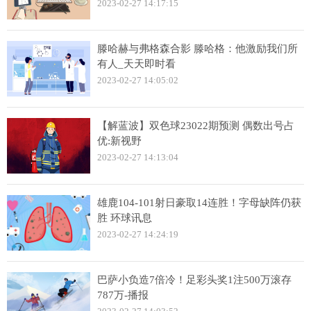
2023-02-27 14:17:15
滕哈赫与弗格森合影 滕哈格：他激励我们所
有人_天天即时看
2023-02-27 14:05:02
【解蓝波】双色球23022期预测 偶数出号占
优:新视野
2023-02-27 14:13:04
雄鹿104-101射日豪取14连胜！字母缺阵仍获
胜 环球讯息
2023-02-27 14:24:19
巴萨小负造7倍冷！足彩头奖1注500万滚存
787万-播报