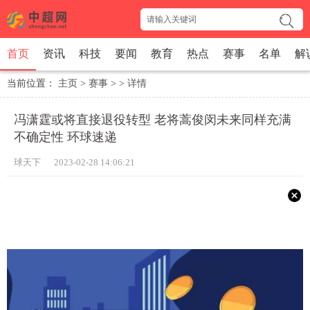
首页
资讯
科技
要闻
教育
热点
赛事
名单
解
当前位置：
主页
>
赛事
> >
详情
冯潇霆或将直接退役转型 老将蒿俊闵未来同样充满
不确定性 环球速递
球天下 2023-02-28 14:06:21