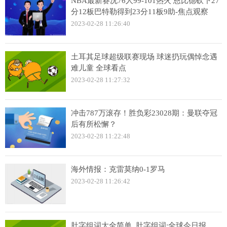
NBA最新赛况76人99-101热火 恩比德砍下27
分12板巴特勒得到23分11板9助-焦点观察
2023-02-28 11:26:40
土耳其足球超级联赛现场 球迷扔玩偶悼念遇
难儿童 全球看点
2023-02-28 11:27:32
冲击787万滚存！胜负彩23028期：曼联夺冠
后有所松懈？
2023-02-28 11:22:48
海外情报：克雷莫纳0-1罗马
2023-02-28 11:26:42
肚字组词大全简单_肚字组词:全球今日报