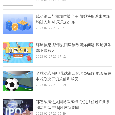
威少第四节和加时被弃用 加盟快船以来两场
均进入加时:天天热头条
2023-02-27 20:25:21
环球信息:戴伟浚回应旅欧留洋问题 深足俱乐
部不愿放人
2023-02-27 20:17:12
全球动态:曝申花试训归化球员徐辉 能否留在
申花取决于俱乐部和球员
2023-02-27 20:06:59
郑智陈涛进入国足教练组 分别担任过广州队
和深圳队主帅|环球新要闻
2023-02-27 20:05:49