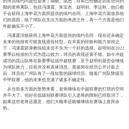
的球员续约问题也迎来了揭晓。据悉，目前已经确定四名合同到
期的老将离队，包括冯潇霆、朱宝杰、赵明剑、李运秋，他们都
不会获得上海申花方面所提供的续约合同。上海申花方面放弃他
们的原因，除了球队在支出方面的考虑之外，再一个方面是他们
年龄确实不小了。
冯潇霆没能获得上海申花方面提供的续约合同，现在还未确定
未来的他很有可能直线退役转型。在丰富的经验和能力加持之
下，冯潇霆跻身教练组未尝不失为一个好的选择。赵明剑在2022
赛季以租借的方式为昆山效力，球员的表现还算不错。如今冲超
成功的昆山队将在新赛季征战中超联赛，至于赵明剑是否会继续
为球队效力，目前并没有具体消息。蒿俊闵在经历公开讨薪之
后，球员在广州队有了一段短暂的踢球经历。随着广州队降级至
中甲联赛，他的未来也充满了诸多不确定性。
从当前多方面的形势来看，老将继续在中超联赛的打拼的空间
并不大了。但好在低级别联赛球队引入老将的限制已经取消了，
如果这些老将还愿意，他们大概率还能够继续在赛场上发挥余
热。