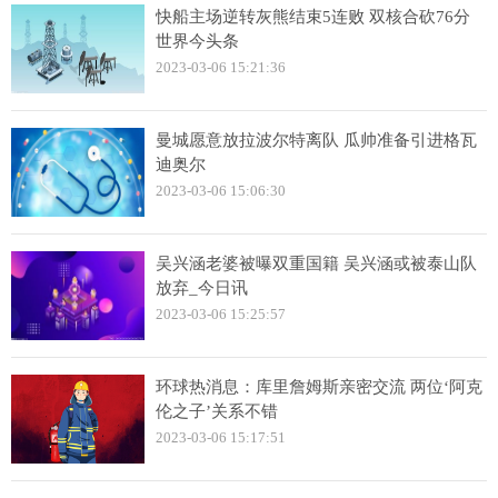
快船主场逆转灰熊结束5连败 双核合砍76分
世界今头条
2023-03-06 15:21:36
曼城愿意放拉波尔特离队 瓜帅准备引进格瓦
迪奥尔
2023-03-06 15:06:30
吴兴涵老婆被曝双重国籍 吴兴涵或被泰山队
放弃_今日讯
2023-03-06 15:25:57
环球热消息：库里詹姆斯亲密交流 两位‘阿克
伦之子’关系不错
2023-03-06 15:17:51