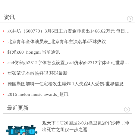
资讯
水井坊（600779）3月6日主力资金净卖出1466.62万元 每日视点
北京青年全体演员表_北京青年主演名单:环球热议
红米k60_hongmi 当前通讯
cad仿宋gb2312字体怎么设置_cad仿宋gb2312字体shx_世界今头条
华硕笔记本散热好吗 环球最新
德国斯图加特一住宅楼发生爆炸 1人失踪4人受伤-世界信息
2016 melon music awards_短讯
最近更新
观天下！U20国足2-0力擒卫冕冠军沙特，冲
出死亡之组仅一步之遥