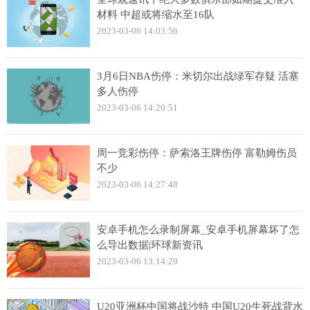
材料 中超或将缩水至16队
2023-03-06 14:03:56
3月6日NBA伤停：米切尔出战绿军存疑 活塞
多人伤停
2023-03-06 14:20:51
周一竞彩伤停：萨索洛王牌伤停 富勒姆伤员
不少
2023-03-06 14:27:48
安卓手机怎么录制屏幕_安卓手机屏幕坏了怎
么导出数据|环球新资讯
2023-03-06 13:14:29
U20亚洲杯中国将战沙特 中国U20生死战背水