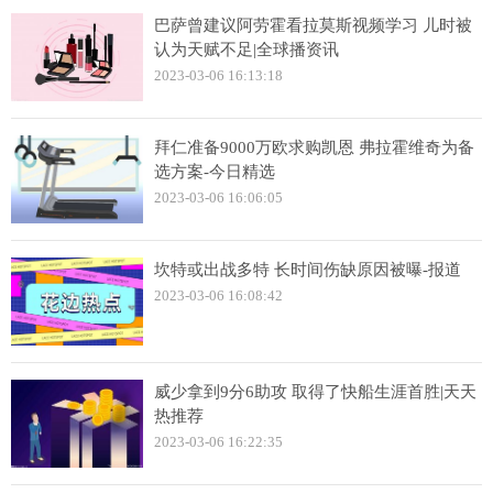
巴萨曾建议阿劳霍看拉莫斯视频学习 儿时被
认为天赋不足|全球播资讯
2023-03-06 16:13:18
拜仁准备9000万欧求购凯恩 弗拉霍维奇为备
选方案-今日精选
2023-03-06 16:06:05
坎特或出战多特 长时间伤缺原因被曝-报道
2023-03-06 16:08:42
威少拿到9分6助攻 取得了快船生涯首胜|天天
热推荐
2023-03-06 16:22:35