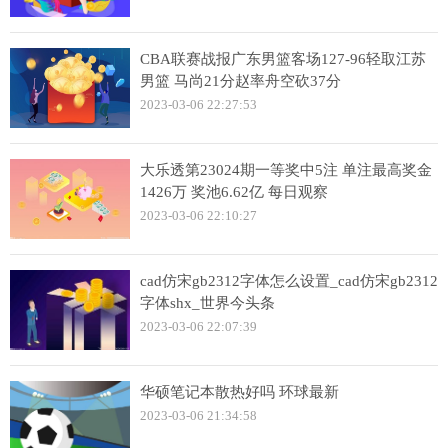
CBA联赛战报广东男篮客场127-96轻取江苏
男篮 马尚21分赵率舟空砍37分
2023-03-06 22:27:53
大乐透第23024期一等奖中5注 单注最高奖金
1426万 奖池6.62亿 每日观察
2023-03-06 22:10:27
cad仿宋gb2312字体怎么设置_cad仿宋gb2312
字体shx_世界今头条
2023-03-06 22:07:39
华硕笔记本散热好吗 环球最新
2023-03-06 21:34:58