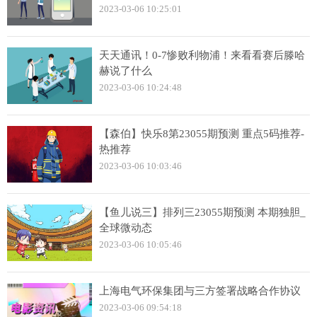
2023-03-06 10:25:01
天天通讯！0-7惨败利物浦！来看看赛后滕哈
赫说了什么
2023-03-06 10:24:48
【森伯】快乐8第23055期预测 重点5码推荐-
热推荐
2023-03-06 10:03:46
【鱼儿说三】排列三23055期预测 本期独胆_
全球微动态
2023-03-06 10:05:46
上海电气环保集团与三方签署战略合作协议
2023-03-06 09:54:18