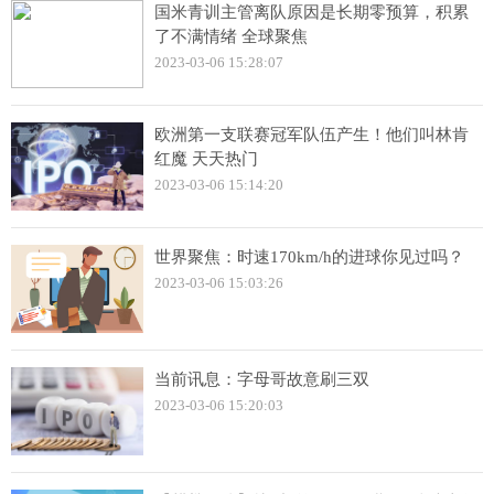
国米青训主管离队原因是长期零预算，积累
了不满情绪 全球聚焦
2023-03-06 15:28:07
欧洲第一支联赛冠军队伍产生！他们叫林肯
红魔 天天热门
2023-03-06 15:14:20
世界聚焦：时速170km/h的进球你见过吗？
2023-03-06 15:03:26
当前讯息：字母哥故意刷三双
2023-03-06 15:20:03