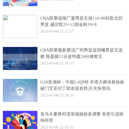
CBA联赛战报广厦男篮主场110-90轻取北控
男篮 威尔哲23+12胡金秋19+8
2023-03-06 22:22:57
CBA联赛最新赛况广州男篮送同曦男篮五连
败 陈盈骏21分皮特森24分难救主
2023-03-06 22:16:15
U20亚洲杯：中国2-0沙特 木塔力甫传射徐彬
破门艾菲尔丁助攻迎首胜|天天快资讯
2023-03-06 22:24:31
皇马今夏将对进攻端做较多调整 有意引进格
纳布里
2023-03-06 22:15:51