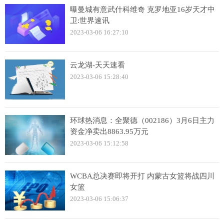
曝曼城有意武什科维奇 克罗地亚16岁天才中
卫:世界速讯
2023-03-06 16:27:10
云龙湖-天天速看
2023-03-06 15:28:40
环球热消息：全聚德（002186）3月6日主力
资金净卖出8863.95万元
2023-03-06 15:12:58
WCBA总决赛即将开打 内蒙古女篮将战四川
女篮
2023-03-06 15:06:37