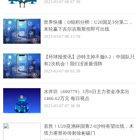
2023-03-07 08:07:30
世界快播：D组积分榜：U20国足3分第二，
末轮赢下吉尔吉斯斯坦即可出线
2023-03-07 08:13:59
【环球报资讯】沙特主帅不服0-2：中国队只
有2次机会！我们没派最强阵
2023-03-07 08:03:38
水井坊（600779）3月6日主力资金净卖出
1466.62万元 每日视点
2023-03-07 07:38:38
首胜！U20亚洲杯国青2-0沙特有望出线，木
塔力甫替补传射徐彬破门