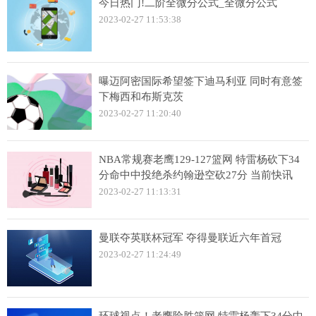
今日热门!二阶全微分公式_全微分公式
2023-02-27 11:53:38
曝迈阿密国际希望签下迪马利亚 同时有意签
下梅西和布斯克茨
2023-02-27 11:20:40
NBA常规赛老鹰129-127篮网 特雷杨砍下34
分命中中投绝杀约翰逊空砍27分 当前快讯
2023-02-27 11:13:31
曼联夺英联杯冠军 夺得曼联近六年首冠
2023-02-27 11:24:49
环球视点！老鹰险胜篮网 特雷杨轰下34分中