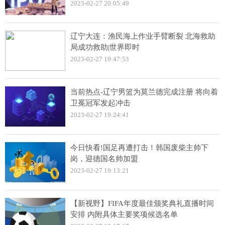
2023-02-27 20:05:49
辽宁大连：渔民海上作业手臂断裂 北海救助
局成功救助|世界即时
2023-02-27 19:47:53
当前热点-辽宁男篮为莫兰德完成注册 将向着
卫冕冠军发起冲击
2023-02-27 19:24:41
今日快看!国足再遭打击！韩国废柴主帅下
岗，迎德国名帅加盟
2023-02-27 19:13:21
【新视野】FIFA年度最佳颁奖典礼直播时间
安排 内附具体主要奖项候选名单