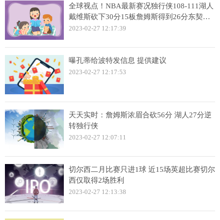
全球视点！NBA最新赛况独行侠108-111湖人
戴维斯砍下30分15板詹姆斯得到26分东契奇
空砍26分
2023-02-27 12:17:39
曝孔蒂给波特发信息 提供建议
2023-02-27 12:17:53
天天实时：詹姆斯浓眉合砍56分 湖人27分逆
转独行侠
2023-02-27 12:07:11
切尔西二月比赛只进1球 近15场英超比赛切尔
西仅取得2场胜利
2023-02-27 12:13:38