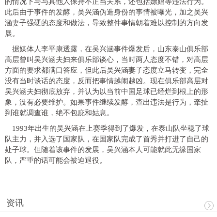
的情况下与与其他人保持不正当关系，还包括嫖娼等违法行为。
此后由于事件的发酵，吴兴涵伪造身份的事情被曝光，加之吴兴
涵妻子强硬的态度和做法，导致整件事情朝着难以控制的方向发
展。
据媒体人李平康透露，在吴兴涵事件爆发后，山东泰山俱乐部
高层曾叫吴兴涵夫妇来俱乐部谈心，当时两人态度不错，对高层
方面的要求都满口答应，但此后吴兴涵妻子态度立马转变，完全
没有当时谈话的态度，反而把事情越闹越凶。现在俱乐部高层对
吴兴涵夫妇彻底放弃，并认为以当前中国足球已经烂到根上的形
象，没有必要维护。如果事件继续发酵，查出违法是行为，牵扯
到谁就调查谁，绝不包庇和姑息。
1993年出生的吴兴涵在上赛季得到了爆发，在泰山队坐稳了球
队主力，并入选了国家队，在国家队完成了首秀并打进了自己的
处子球。但随着该事件的发展，吴兴涵本人可能就此无缘国家
队，严重的话可能会被迫退役。
资讯