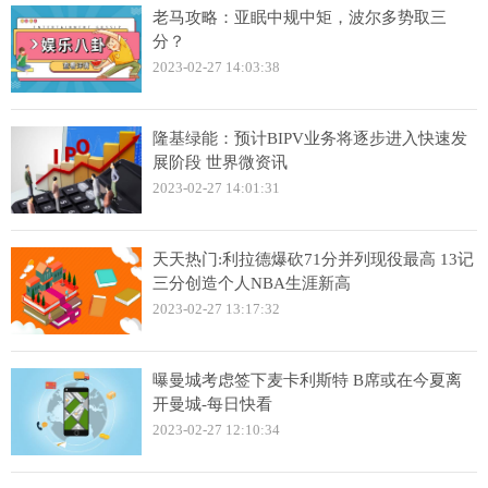
老马攻略：亚眠中规中矩，波尔多势取三
分？
2023-02-27 14:03:38
隆基绿能：预计BIPV业务将逐步进入快速发
展阶段 世界微资讯
2023-02-27 14:01:31
天天热门:利拉德爆砍71分并列现役最高 13记
三分创造个人NBA生涯新高
2023-02-27 13:17:32
曝曼城考虑签下麦卡利斯特 B席或在今夏离
开曼城-每日快看
2023-02-27 12:10:34