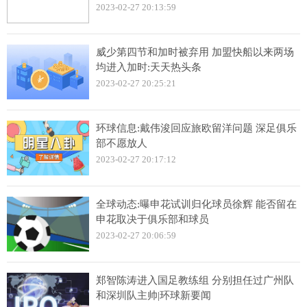
2023-02-27 20:13:59
威少第四节和加时被弃用 加盟快船以来两场
均进入加时:天天热头条
2023-02-27 20:25:21
环球信息:戴伟浚回应旅欧留洋问题 深足俱乐
部不愿放人
2023-02-27 20:17:12
全球动态:曝申花试训归化球员徐辉 能否留在
申花取决于俱乐部和球员
2023-02-27 20:06:59
郑智陈涛进入国足教练组 分别担任过广州队
和深圳队主帅|环球新要闻