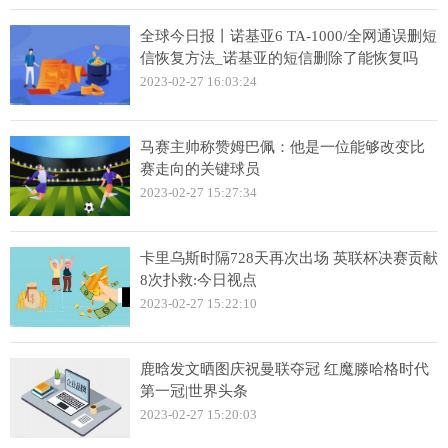
全球今日报丨诺基亚6 TA-1000/全网通误删短
信恢复方法_诺基亚的短信删除了能恢复吗
2023-02-27 16:03:24
马赛主帅称赞姆巴佩：他是一位能够改变比
赛走向的关键球员
2023-02-27 15:27:34
卡里乌斯时隔728天再次出场 英联杯决赛贡献
8次扑救:今日视点
2023-02-27 15:22:10
鹿晗发文晒图庆祝曼联夺冠 红魔滕哈格时代
第一冠|世界头条
2023-02-27 15:20:03