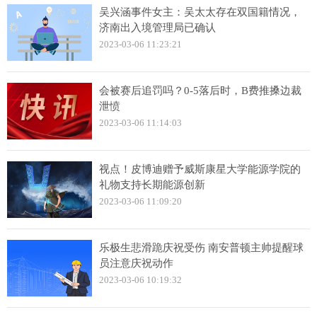
吴兴涵事件女主：吴太太存在双国籍情况，
济南出入境管理局已确认
2023-03-06 11:23:21
会被赛后追罚吗？0-5落后时，B费推搡边裁
泄愤
2023-03-06 11:14:03
视点！皮博迪赠予威斯康星大学能源学院的
礼物支持长期能源创新
2023-03-06 11:09:20
乐极生悲滑跪庆祝受伤 南安普顿主帅提醒球
员注意庆祝动作
2023-03-06 10:19:32