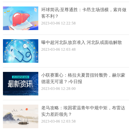
环球简讯:至尊通胜：卡昂主场强横，索肖做
客不利？
2023-03-06 12:22:58
曝中超河北队放弃准入 河北队或面临解散
2023-03-06 12:03:48
小联赛重心：格拉夫夏普扭转颓势，赫尔蒙
德退无可退？:今日报
2023-03-06 12:28:00
老马攻略：埃因霍温青年中规中矩，布雷达
实力差距领先？
2023-03-06 12:03:58