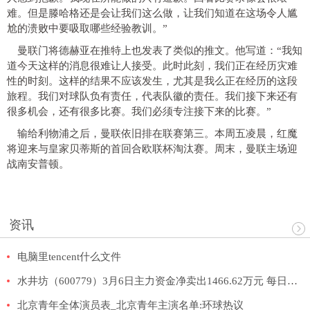
难。但是滕哈格还是会让我们这么做，让我们知道在这场令人尴
尬的溃败中要吸取哪些经验教训。”
曼联门将德赫亚在推特上也发表了类似的推文。他写道：“我知
道今天这样的消息很难让人接受。此时此刻，我们正在经历灾难
性的时刻。这样的结果不应该发生，尤其是我么正在经历的这段
旅程。我们对球队负有责任，代表队徽的责任。我们接下来还有
很多机会，还有很多比赛。我们必须专注接下来的比赛。”
输给利物浦之后，曼联依旧排在联赛第三。本周五凌晨，红魔
将迎来与皇家贝蒂斯的首回合欧联杯淘汰赛。周末，曼联主场迎
战南安普顿。
资讯
电脑里tencent什么文件
水井坊（600779）3月6日主力资金净卖出1466.62万元 每日视点
北京青年全体演员表_北京青年主演名单:环球热议