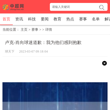
首页
资讯
科技
要闻
教育
热点
赛事
名单
解
当前位置：
主页
>
赛事
> >
详情
卢克-肖向球迷道歉：我为他们感到抱歉
球天下 2023-03-07 09:18:04