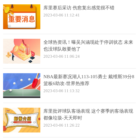
库里赛后采访 伤愈复出感觉很不错
2023-03-06 11:12:41
全球热资讯！曝吴兴涵现处于停训状态 未来
也没球队敢要他了
2023-03-06 11:06:24
NBA最新赛况湖人113-105勇士 戴维斯39分8
篮板6助攻-世界热推荐
2023-03-06 11:13:32
库里批评球队客场表现 这个赛季的客场表现
都像垃圾-天天即时
2023-03-06 11:26:22