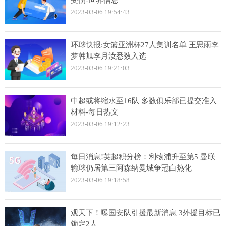
2023-03-06 19:54:43
环球快报:女篮亚洲杯27人集训名单 王思雨李
梦韩旭李月汝悉数入选
2023-03-06 19:21:03
中超或将缩水至16队 多数俱乐部已提交准入
材料-每日热文
2023-03-06 19:12:23
每日消息!英超积分榜：利物浦升至第5 曼联
输球仍居第三阿森纳曼城争冠白热化
2023-03-06 19:18:58
观天下！曝国安队引援最新消息 3外援目标已
锁定2人