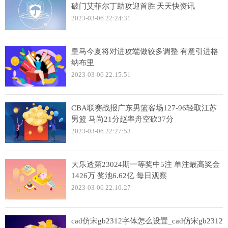
破门艾菲尔丁助攻迎首胜|天天快资讯
2023-03-06 22:24:31
皇马今夏将对进攻端做较多调整 有意引进格
纳布里
2023-03-06 22:15:51
CBA联赛战报广东男篮客场127-96轻取江苏
男篮 马尚21分赵率舟空砍37分
2023-03-06 22:27:53
大乐透第23024期一等奖中5注 单注最高奖金
1426万 奖池6.62亿 每日观察
2023-03-06 22:10:27
cad仿宋gb2312字体怎么设置_cad仿宋gb2312