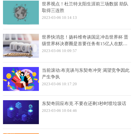
世界视点！杜兰特太阳生涯前三场数据 助队
取得三连胜
2023-03-06 10:14:13
世界快消息！扬科维奇谈国足冲击世界杯 晋
级世界杯决赛圈是首要任务有15亿人在默默
关注
2023-03-06 10:09:57
当前滚动:布克谈与东契奇冲突 渴望竞争因此
产生争执
2023-03-06 10:17:20
东契奇回应布克 不要在还剩3秒时喷垃圾话
2023-03-06 10:04:46