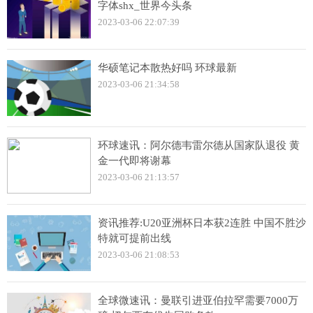
字体shx_世界今头条
2023-03-06 22:07:39
华硕笔记本散热好吗 环球最新
2023-03-06 21:34:58
环球速讯：阿尔德韦雷尔德从国家队退役 黄
金一代即将谢幕
2023-03-06 21:13:57
资讯推荐:U20亚洲杯日本获2连胜 中国不胜沙
特就可提前出线
2023-03-06 21:08:53
全球微速讯：曼联引进亚伯拉罕需要7000万