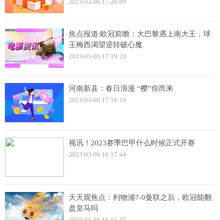
2023-03-06 17:26:09
焦点报道:欧冠前瞻：大巴黎遇上南大王，球
王梅西渴望逆转破心魔
2023-03-06 17:19:20
河南新县：春日浪漫 “樱”你而来
2023-03-06 17:10:16
视讯！2023赛季巴甲什么时候正式开赛
2023-03-06 16:17:44
天天观焦点：利物浦7-0曼联之后，欧冠能翻
盘皇马吗
2023-03-06 16:11:47