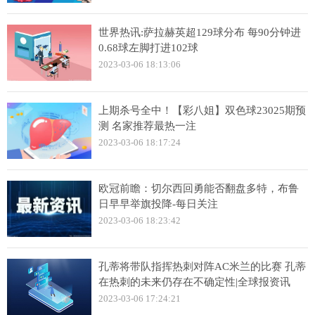
世界热讯:萨拉赫英超129球分布 每90分钟进
0.68球左脚打进102球
2023-03-06 18:13:06
上期杀号全中！【彩八姐】双色球23025期预
测 名家推荐最热一注
2023-03-06 18:17:24
欧冠前瞻：切尔西回勇能否翻盘多特，布鲁
日早早举旗投降-每日关注
2023-03-06 18:23:42
孔蒂将带队指挥热刺对阵AC米兰的比赛 孔蒂
在热刺的未来仍存在不确定性|全球报资讯
2023-03-06 17:24:21