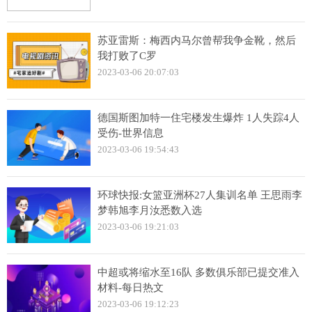
苏亚雷斯：梅西内马尔曾帮我争金靴，然后
我打败了C罗
2023-03-06 20:07:03
德国斯图加特一住宅楼发生爆炸 1人失踪4人
受伤-世界信息
2023-03-06 19:54:43
环球快报:女篮亚洲杯27人集训名单 王思雨李
梦韩旭李月汝悉数入选
2023-03-06 19:21:03
中超或将缩水至16队 多数俱乐部已提交准入
材料-每日热文
2023-03-06 19:12:23