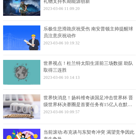
礼物支持长期能源创新
2023-03-06 11:09:20
乐极生悲滑跪庆祝受伤 南安普顿主帅提醒球
员注意庆祝动作
2023-03-06 10:19:32
世界视点！杜兰特太阳生涯前三场数据 助队
取得三连胜
2023-03-06 10:14:13
世界快消息！扬科维奇谈国足冲击世界杯 晋
级世界杯决赛圈是首要任务有15亿人在默默
关注
2023-03-06 10:09:57
当前滚动:布克谈与东契奇冲突 渴望竞争因此
产生争执