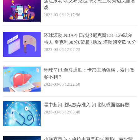
焦点滚动:欧文布克起冲突 杜兰特旁边叉腰看
戏
2023-03-06 12:17:56
环球滚动:NBA今日战报尼克斯131-129凯尔
特人 奎克利38分8篮板7助攻 塔图姆空砍40分
2023-03-06 12:07:23
环球简讯:至尊通胜：卡昂主场强横，索肖做
客不利？
2023-03-06 12:22:58
曝中超河北队放弃准入 河北队或面临解散
2023-03-06 12:03:48
小联赛重心：格拉夫夏普扭转颓势，赫尔蒙