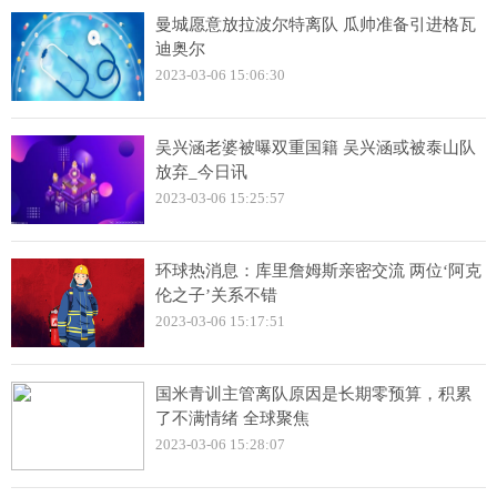
曼城愿意放拉波尔特离队 瓜帅准备引进格瓦
迪奥尔
2023-03-06 15:06:30
吴兴涵老婆被曝双重国籍 吴兴涵或被泰山队
放弃_今日讯
2023-03-06 15:25:57
环球热消息：库里詹姆斯亲密交流 两位‘阿克
伦之子’关系不错
2023-03-06 15:17:51
国米青训主管离队原因是长期零预算，积累
了不满情绪 全球聚焦
2023-03-06 15:28:07