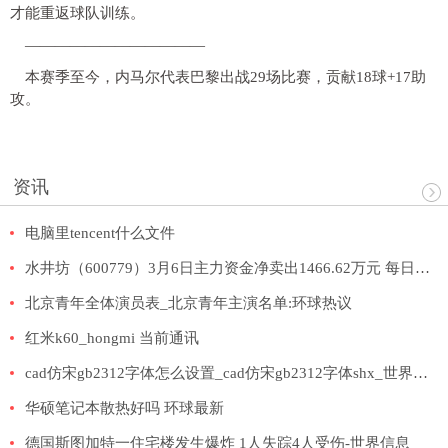
才能重返球队训练。
————————————
本赛季至今，内马尔代表巴黎出战29场比赛，贡献18球+17助
攻。
资讯
电脑里tencent什么文件
水井坊（600779）3月6日主力资金净卖出1466.62万元 每日视点
北京青年全体演员表_北京青年主演名单:环球热议
红米k60_hongmi 当前通讯
cad仿宋gb2312字体怎么设置_cad仿宋gb2312字体shx_世界今头条
华硕笔记本散热好吗 环球最新
德国斯图加特一住宅楼发生爆炸 1人失踪4人受伤-世界信息