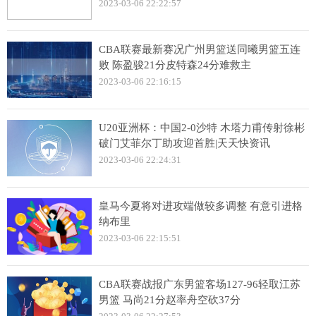
2023-03-06 22:22:57
CBA联赛最新赛况广州男篮送同曦男篮五连
败 陈盈骏21分皮特森24分难救主
2023-03-06 22:16:15
U20亚洲杯：中国2-0沙特 木塔力甫传射徐彬
破门艾菲尔丁助攻迎首胜|天天快资讯
2023-03-06 22:24:31
皇马今夏将对进攻端做较多调整 有意引进格
纳布里
2023-03-06 22:15:51
CBA联赛战报广东男篮客场127-96轻取江苏
男篮 马尚21分赵率舟空砍37分